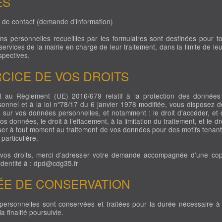
ES
e contact (demande d’information)
ns personnelles recueillies par les formulaires sont destinées pour to
services de la mairie en charge de leur traitement, dans la limite de le
spectives.
RCICE DE VOS DROITS
 au Règlement (UE) 2016/679 relatif à la protection des données
sonnel et à la loi n°78/17 du 6 janvier 1978 modifiée, vous disposez d
s sur vos données personnelles, et notamment : le droit d'accéder, et 
 vos données, le droit à l’effacement, à la limitation du traitement, et le dr
er à tout moment au traitement de vos données pour des motifs tenant
 particulière.
 vos droits, merci d’adresser votre demande accompagnée d’une cop
identité à : dpd@cdg35.fr
ÉE DE CONSERVATION
ersonnelles sont conservées et traitées pour la durée nécessaire à 
la finalité poursuivie.