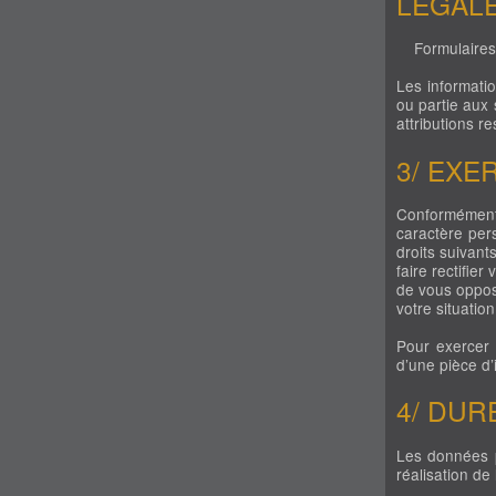
LÉGAL
Formulaires d
Les informatio
ou partie aux 
attributions re
3/ EXE
Conformément
caractère per
droits suivant
faire rectifier
de vous oppos
votre situation
Pour exercer
d’une pièce d’
4/ DUR
Les données p
réalisation de 