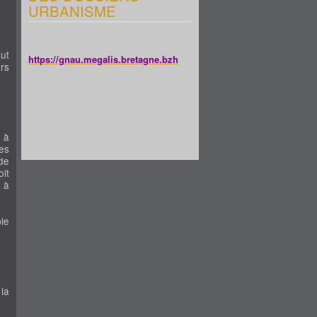
URBANISME
Voici le lien pour le portail
URBANISME :
ut
https://gnau.megalis.bretagne.bzh
urs
 à
es
de
oit
 à
ie
la