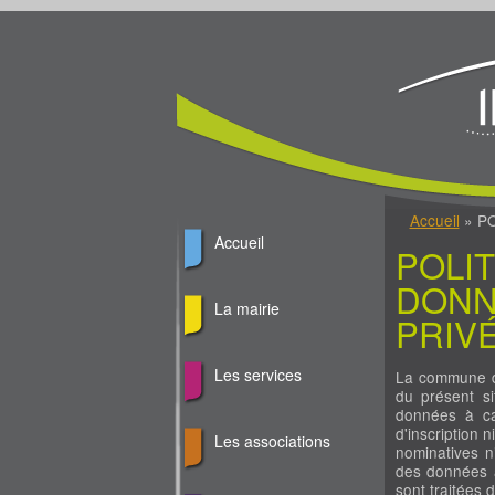
Jump to Content
Vous êtes ici
Accueil
» PO
Accueil
POLIT
DONN
La mairie
PRIV
Les services
La commune d’I
du présent s
données à ca
d'inscription 
Les associations
nominatives n’
des données à
sont traitées 