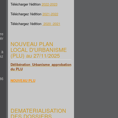
Télécharger l'édition
2022-2023
Téléchargez l'édition
2021-2022
Téléchargez l'édition
2020 -2021
re
ër
NOUVEAU PLAN
LOCAL D'URBANISME
 à
(PLU) au 27/11/2025
ez
Délibération Urbanisme approbation
du PLU
36
NOUVEAU PLU
DEMATERIALISATION
DES DOSSIERS