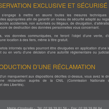
SERVATION EXCLUSIVE ET SÉCURISÉ
s’engage à mettre en œuvre toutes les mesures techniques 
lles appropriées afin de garantir un niveau de sécurité adapté au rega
accès accidentels, non autorisés ou illégaux, de divulgation, d'altérati
ncore de destruction des données personnelles vous concernant.
, vos données communiquées, ne feront l'objet d'une vente, d’
ne location à des tiers, même à titre gratuit.
efois informés qu'elles pourront être divulguées en application d'une lo
t ou en vertu d'une décision d'une autorité réglementaire ou judiciai
RODUCTION D’UNE RÉCLAMATION
d'un manquement aux dispositions décrites ci-dessus, vous avez le dro
e une réclamation auprès de la CNIL (Commission Nationale 
et des Libertés).
Mairie d'Irodouër - Tél: 02 99 39 81 56 - Fax: 02 99 39 86 84