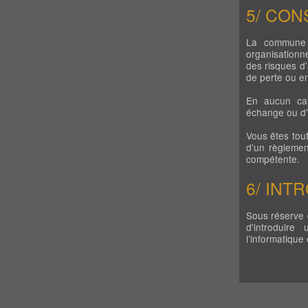
5/ CON
La commune 
organisationne
des risques d'
de perte ou e
En aucun cas
échange ou d'u
Vous êtes tout
d'un règlemen
compétente.
6/ INT
Sous réserve 
d'introduir
l’informatique 