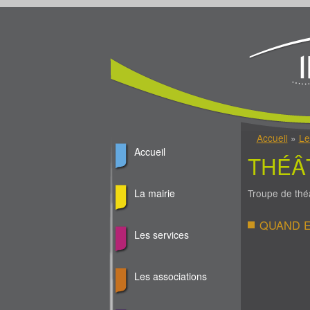
Jump to Content
Vous êtes ici
Accueil
»
Le
Accueil
THÉÂ
Troupe de th
La mairie
QUAND E
Les services
Les associations