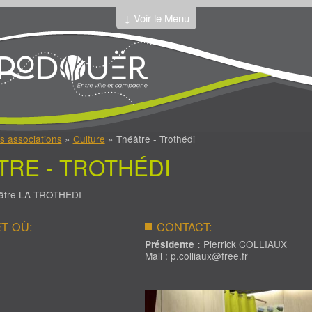
↓ Voir le Menu
s associations
»
Culture
» Théâtre - Trothédi
TRE - TROTHÉDI
éâtre LA TROTHEDI
T OÙ:
CONTACT:
Pierrick COLLIAUX
Présidente :
Mail : p.colliaux@free.fr