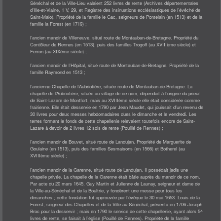
Sénéchal et de la Ville-Lieu valaient 252 livres de rente (Archives départementales
d’Ille-et-Vlaine, 1 V, 29, et Registre des insinuations ecclésiastiques de l’évêché de
Saint-Malo). Propriété de la famille le Gac, seigneurs de Pontelain (en 1513) et de la
famille la Forest (en 1719) ;
l’ancien manoir de Villeneuve, situé route de Montauban-de-Bretagne. Propriété du
Contôleur de Rennes (en 1513), puis des familles Trogoff (au XVIIIème siècle) et
Ferron (au XIXème siècle) ;
l’ancien manoir de l’Hôpital, situé route de Montauban-de-Bretagne. Propriété de la
famille Raymond en 1513 ;
l’ancienne Chapelle de l’Aubriotière, située route de Montauban-de-Bretagne. La
chapelle de l’Aubriotière, située au village de ce nom, dépendait à l’origine du prieur
de Saint-Lazare de Montfort, mais au XVIIIème siècle elle était considérée comme
frairienne. Elle était desservie en 1790 par Jean Maudet, qui jouissait d’un revenu de
30 livres pour deux messes hebdomadaires dues le dimanche et le vendredi. Les
terres formant le fonds de cette chapellenie relevaient toutefois encore de Saint-
Lazare à devoir de 2 livres 12 sols de rente (Pouillé de Rennes) ;
l’ancien manoir de Bouvet, situé route de Landujan. Propriété de Marguerite de
Goulaine (en 1513), puis des familles Sesmaisons (en 1566) et Botherel (au
XVIIIème siècle) ;
l’ancien manoir de la Garenne, situé route de Landujan. Il possédait jadis une
chapelle privée. La chapelle de la Garenne était bâtie auprès du manoir de ce nom.
Par acte du 20 mars 1645, Guy Martin et Julienne de Launay, seigneur et dame de
la Ville-au-Sénéchal et de la Boultrie, y fondèrent une messe pour tous les
dimanches ; cette fondation fut approuvée par l’évêque le 30 mai 1653. Louis de la
Forest, seigneur des Chapelles et de la Ville-au-Sénéchal, présenta en 1706 Joseph
Broc pour la desservir ; mais en 1790 le service de cette chapellenie, ayant alors 54
livres de rente, se faisait à l’église (Pouillé de Rennes). Propriété de la famille