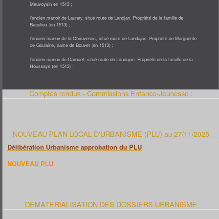
Mauvoysin en 1513 ;
l’ancien manoir de Launay, situé route de Landjan. Propriété de la famille de
Beaulieu (en 1513) ;
l’ancien manoir de la Chauverais, situé route de Landujan. Propriété de Marguerite
de Goulaine, dame de Bouvet (en 1513) ;
l’ancien manoir de Carouët, situé route de Landujan. Propriété de la famille de la
Houssaye (en 1513) ;
Comptes rendus - Commissions Enfance-Jeunesse :
NOUVEAU PLAN LOCAL D'URBANISME (PLU) au 27/11/2025
Délibération Urbanisme approbation du PLU
NOUVEAU PLU
DEMATERIALISATION DES DOSSIERS URBANISME
Voici le lien pour le portail URBANISME :