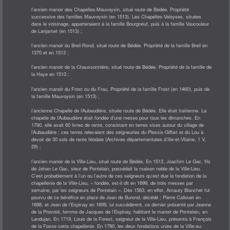
TWIRLING
CULTURE
l’ancien manoir des Chapelles-Mauvoysin, situé route de Bédée. Propriété
COMITÉ DES FÊTES
successive des familles Mauvoysin (en 1513). Les Chapelles-Valoyses, situées
GRATTE & CO
dans le voisinage, appartenaient à la famille Bourgneuf, puis à la famille Vaucouleur
THÉATRE LA TROTHEDI
de Lanjamet (en 1513) ;
YOGA DU RIRE
AUTRE
l’ancien manoir du Breil-Rond, situé route de Bédée. Propriété de la famille Breil en
AMICAL DES SAPEURS POMPIERS
ASSOCIATION "EN AVANT FLORIAN"
1370 et en 1513 ;
CLUB DES LOISIRS
COUTURE
l’ancien manoir de la Chaussonnière, situé route de Bédée. Propriété de la famille de
LE SOLEX DES TROPIQUES
la Haye en 1513 ;
OENOLOGIE
SECONDE VIE - RESSOURCERIE
l’ancien manoir du Frost ou du Frau. Propriété de la famille Frost (en 1460), puis de
U.N.C.
NATURE
la famille Mauvoysin (en 1513) ;
CHEMINS ET NATURE
LUTTE CONTRE LA PROLIFÉRATION DU FRELON ASIATIQUE (LUCPFA)
l’ancienne Chapelle de l’Aubaudière, située route de Bédée. Elle était frairienne. La
SOCIÉTÉ DE CHASSE
chapelle de l’Aubaudière était fondée d’une messe pour tous les dimanches. En
L'ACTIVITÉ ÉCONOMIQUE
1790, elle avait 60 livres de rente, consistant en terres sises autour du village de
CONTACT
l’Aubaudière ; ces terres relevaient des seigneuries du Plessix-Giffart et du Lou à
devoir de 30 sols de rente féodale (Archives départementales d’Ille-et-Vilaine, 1 V,
29) ;
l’ancien manoir de la Ville-Lieu, situé route de Bédée. En 1513, Joachim Le Gac, fils
de Jehan Le Gac, sieur de Pontelain, possédait la maison noble de la Ville-Lieu.
C’est probablement à l’un ou l’autre de ces seigneurs qu’est due la fondation de la
chapellenie de la Ville-Lieu, « fondée, est-il dit en 1699, de trois messes par
semaine, par les seigneurs de Pontelain ». Dès 1563, en effet, Amaury Blanchet fut
pourvu de ce bénéfice en place de Jean de Burond, décédé ; Pierre Callouet en
1698, et Jean de l’Espinay en 1699, lui succédèrent, ce dernier présenté par Jeanne
de la Provoté, femme de Jacques de l’Espinay, habitant le manoir de Pontelain, en
Landujan. En 1719, Louis de la Forest, seigneur de la Ville-Lieu, présenta à François
de la Fosse cette chapellenie. En 1790, les deux fondations unies de la Ville-au-