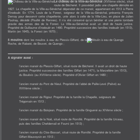
Le château de la Ville-au-Sénéchal
(XVIIème siècle), situé
DÉMARCHES
route de Bécherel. Il possédait jadis une chapelle démolie en
NOUVEAUX ARRIVANTS
1827. La chapelle de la Ville-au-Sénéchal dépendait de ce manoir, appartenant en 1513 à Pierre
DÉCLARATION PRÉALABLE
d’irodouër. En 1774, Louis de la Forest, seigneur de la Ville-au-Sénéchal, présenta François
PERMIS DE CONSTRUIRE
Demay pour desservir cette chapellenie, unie alors à celle de la Ville-Lieu, en place de Julien
URBANISME-TAXE FONCIÈRE
Poulnay, décédé (Pouillé de Rennes). Il n’a été conservé qu’un bénitier et une pierre tombale
ETAT CIVIL
gravée des armes des de la Forest. La Ville-au-Sénéchal avait un droit de haute justice.
CARTE D'IDENTITÉ - PASSEPORT
Propriété de Guillaume d’irodouër en 1480. Propriété successive des familles irodouër (en 1513),
CARTE GRISE-PERMIS DE CONDUIRE
Martin (en 1645), la Forest (en 1670) ;
ATTESTATION D'ACCUEIL
AUTORISATION DE SORTIE DE TERRITOIRE
5 moulins
dont les moulins à eau du Plessix-Giffard, de la
LISTE ÉLECTORALE
Roche, de Rabaté, de Bouvet, de Quengo ;
RECENSEMENT CITOYEN OBLIGATOIRE
CERTIFICAT D'IMMATRICULATION
PACS (PACTE CIVIL DE SOLIDARITÉ)
PRATIQUE
A signaler aussi :
ESPACE FRANCE SERVICES
GESTION DES DÉCHETS
l’ancien manoir du Plessis-Giffart, situé route de Bécherel. Il avait un droit de haute
L'ADMR
L'AGENCE POSTALE
justice. Propriété successive des familles Giffart (en 1471), la Marzelière (en 1513),
LE MARCHÉ
du Bouëxic (au XVIIIème siècle). Propriété d’Olivier Giffart en 1480 ;
POINT ACCUEIL EMPLOI
SALLE MULTIFONCTIONS
l’ancien manoir du Pont de Nieul. Propriété de l’abbé de Paille-Levé (Pailvé) au
TRANSPORTS
XVIIIème siècle ;
CULTURE
BIBLIOTHÈQUE
MAISON DU LIVRE ET DU TOURISME
l’ancien manoir de Rigour. Propriété de la famille la Chapelle, seigneurs de
LES ASSOCIATIONS
Trégomain en 1513 ;
SPORT
BADMINTON
l’ancien manoir du Boisjean. Propriété de la famille Ginguené au XIVème siècle ;
BASKET
CYCLO
l’ancien manoir de la Noë, situé route de Romillé. Propriété de la famille Urceau,
FITNESS IRODOUËR
FOOTBALL
puis des familles Chefdemail et Fourni (en 1513) ;
JUDO CLUB IRODOUËR
LE RELAIS
l’ancien manoir du Clos-Bossart, situé route de Romillé. Propriété de la famille
MULTI-SPORTS 6-8 ANS
Giffart-Mauvoysin en 1513 ;
QI GONG - MÉLIMÉLO