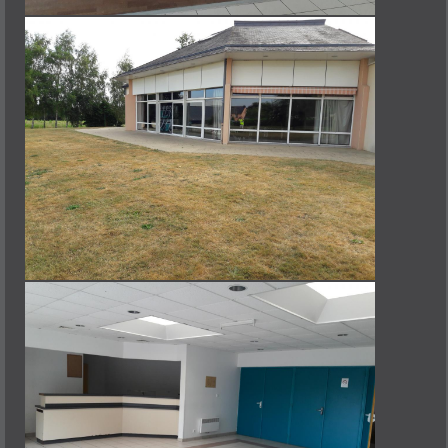
TWIRLING
CULTURE
COMITÉ DES FÊTES
GRATTE & CO
THÉATRE LA TROTHEDI
YOGA DU RIRE
AUTRE
AMICAL DES SAPEURS POMPIERS
ASSOCIATION "EN AVANT FLORIAN"
CLUB DES LOISIRS
COUTURE
LE SOLEX DES TROPIQUES
OENOLOGIE
SECONDE VIE - RESSOURCERIE
U.N.C.
NATURE
CHEMINS ET NATURE
LUTTE CONTRE LA PROLIFÉRATION DU FRELON ASIATIQUE (LUCPFA)
SOCIÉTÉ DE CHASSE
L'ACTIVITÉ ÉCONOMIQUE
CONTACT