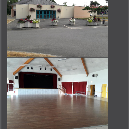
DÉMARCHES
NOUVEAUX ARRIVANTS
DÉCLARATION PRÉALABLE
PERMIS DE CONSTRUIRE
URBANISME-TAXE FONCIÈRE
ETAT CIVIL
CARTE D'IDENTITÉ - PASSEPORT
CARTE GRISE-PERMIS DE CONDUIRE
ATTESTATION D'ACCUEIL
AUTORISATION DE SORTIE DE TERRITOIRE
LISTE ÉLECTORALE
RECENSEMENT CITOYEN OBLIGATOIRE
CERTIFICAT D'IMMATRICULATION
PACS (PACTE CIVIL DE SOLIDARITÉ)
PRATIQUE
ESPACE FRANCE SERVICES
GESTION DES DÉCHETS
L'ADMR
L'AGENCE POSTALE
LE MARCHÉ
POINT ACCUEIL EMPLOI
SALLE MULTIFONCTIONS
TRANSPORTS
CULTURE
BIBLIOTHÈQUE
MAISON DU LIVRE ET DU TOURISME
LES ASSOCIATIONS
SPORT
BADMINTON
BASKET
CYCLO
FITNESS IRODOUËR
FOOTBALL
JUDO CLUB IRODOUËR
LE RELAIS
MULTI-SPORTS 6-8 ANS
QI GONG - MÉLIMÉLO