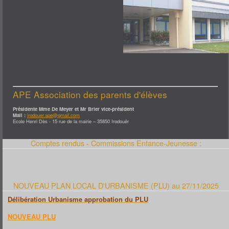
TWIRLING
CULTURE
COMITÉ DES FÊTES
GRATTE & CO
THÉATRE LA TROTHEDI
YOGA DU RIRE
AUTRE
AMICAL DES SAPEURS POMPIERS
ASSOCIATION "EN AVANT FLORIAN"
CLUB DES LOISIRS
COUTURE
LE SOLEX DES TROPIQUES
OENOLOGIE
SECONDE VIE - RESSOURCERIE
U.N.C.
APE Association des parents d'élèves
NATURE
CHEMINS ET NATURE
LUTTE CONTRE LA PROLIFÉRATION DU FRELON ASIATIQUE (LUCPFA)
Présidente Mme De Meyer et Mr Brier vice-président
SOCIÉTÉ DE CHASSE
Mail :
irodouer.ape@gmail.com
L'ACTIVITÉ ÉCONOMIQUE
Ecole Henri Dès - 15 rue de la mairie – 35850 Irodouër
CONTACT
Comptes rendus - Commissions Enfance-Jeunesse :
NOUVEAU PLAN LOCAL D'URBANISME (PLU) au 27/11/2025
Délibération Urbanisme approbation du PLU
NOUVEAU PLU