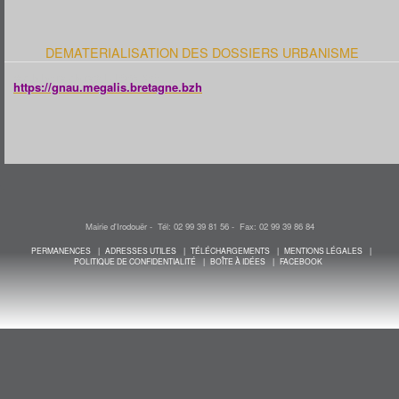
DEMATERIALISATION DES DOSSIERS URBANISME
Voici le lien pour le portail URBANISME :
https://gnau.megalis.bretagne.bzh
Mairie d'Irodouër - Tél: 02 99 39 81 56 - Fax: 02 99 39 86 84
PERMANENCES
ADRESSES UTILES
TÉLÉCHARGEMENTS
MENTIONS LÉGALES
POLITIQUE DE CONFIDENTIALITÉ
BOÎTE À IDÉES
FACEBOOK