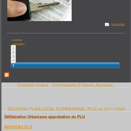
lire la suite
Pages
« premier
‹ précédent
1
2
3
4
5
Comptes rendus - Commissions Enfance-Jeunesse :
NOUVEAU PLAN LOCAL D'URBANISME (PLU) au 27/11/2025
Délibération Urbanisme approbation du PLU
NOUVEAU PLU