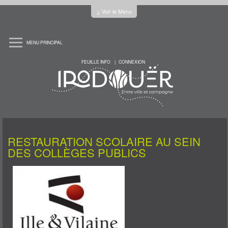
Jump to Content
↓ Voir le Menu
MENU PRINCIPAL
ACCUEIL
LA MAIRIE
FEUILLE INFO
CONNEXION
PRATIQUE
HORAIRES
PLAN DE LA COMMUNE
RÈGLEMENT DU CIMETIÈRE
LE CONSEIL MUNICIPAL
LES ÉLUS ET COMMISSIONS
REUNIONS
LE CONSEIL MUNICIPAL DES JEUNES
CHARTE DE L'ÉCORESPONSABILITÉ
L'INTERCOMMUNALITÉ
LES COMPTES RENDUS
L'HISTOIRE
RESTAURATION SCOLAIRE AU SEIN
HISTOIRE
ARCHITECTURE CIVILE
DES COLLÈGES PUBLICS
ARCHITECTURE SACRÉE
CORPS DE SAPEURS POMPIERS
EVOLUTION DÉMOGRAPHIQUE
LES SERVICES
ENFANCE - JEUNESSE
ECOLE HENRI DÈS
ECOLE SAINT-JOSEPH
CANTINE ET GARDERIE
LA MARELLE
OFFICE CANTONAL DES SPORTS
MAISON DE L'ENFANCE
SERVICE JEUNESSE
MAISON DES ASSISTANTES MATERNELLES (MAM)